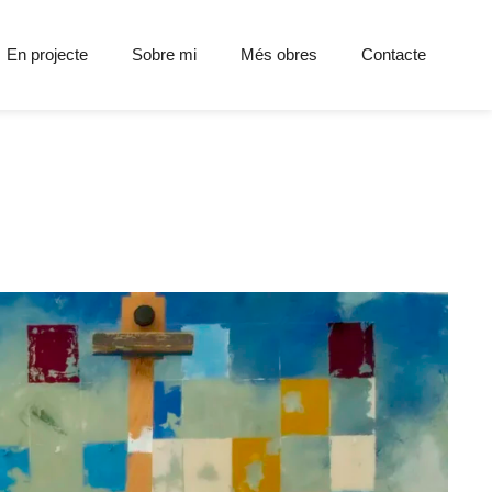
En projecte
Sobre mi
Més obres
Contacte