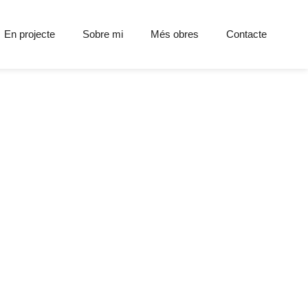
En projecte
Sobre mi
Més obres
Contacte